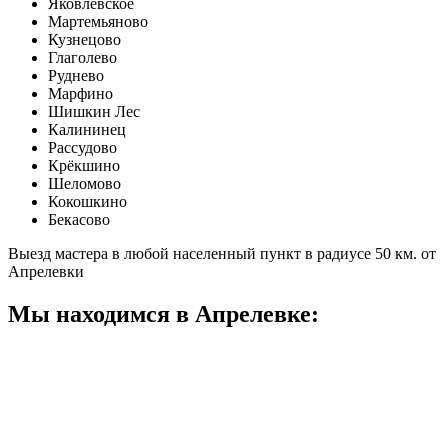
Яковлевское
Мартемьяново
Кузнецово
Глаголево
Руднево
Марфино
Шишкин Лес
Калининец
Рассудово
Крёкшино
Шеломово
Кокошкино
Бекасово
Выезд мастера в любой населенный пункт в радиусе 50 км. от
Апрелевки
Мы находимся в Апрелевке: