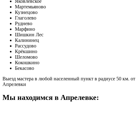
Яковлевское
Мартемьяново
Кузнецово
Глаголево
Руднево
Марфино
Шишкин Лес
Калининец
Рассудово
Крёкшино
Шеломово
Кокошкино
Бекасово
Выезд мастера в любой населенный пункт в радиусе 50 км. от
Апрелевки
Мы находимся в Апрелевке: