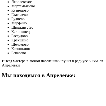
Яковлевское
Мартемьяново
Кузнецово
Глаголево
Руднево
Марфино
Шишкин Лес
Калининец
Рассудово
Крёкшино
Шеломово
Кокошкино
Бекасово
Выезд мастера в любой населенный пункт в радиусе 50 км. от
Апрелевки
Мы находимся в Апрелевке: