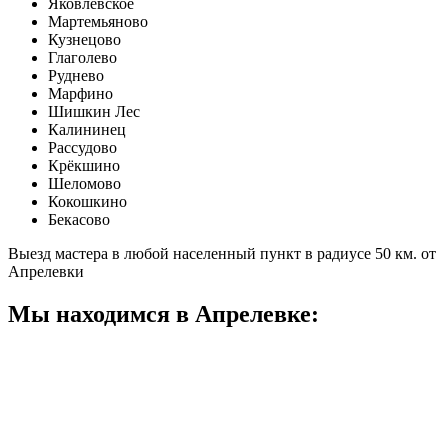
Яковлевское
Мартемьяново
Кузнецово
Глаголево
Руднево
Марфино
Шишкин Лес
Калининец
Рассудово
Крёкшино
Шеломово
Кокошкино
Бекасово
Выезд мастера в любой населенный пункт в радиусе 50 км. от
Апрелевки
Мы находимся в Апрелевке: