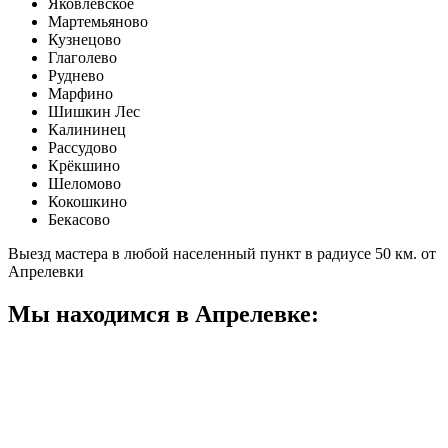
Яковлевское
Мартемьяново
Кузнецово
Глаголево
Руднево
Марфино
Шишкин Лес
Калининец
Рассудово
Крёкшино
Шеломово
Кокошкино
Бекасово
Выезд мастера в любой населенный пункт в радиусе 50 км. от
Апрелевки
Мы находимся в Апрелевке: