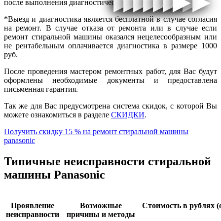
▶
▶
▶
▶
▶
▶
▶
▶
▶
▶
▶
▶
▶
▶
▶
▶
после выполнения диагностических работ.
*Выезд и диагностика является бесплатной в случае согласия
на ремонт. В случае отказа от ремонта или в случае если
ремонт стиральной машины оказался нецелесообразным или
не рентабельным оплачивается диагностика в размере 1000
руб.
После проведения мастером ремонтных работ, для Вас будут
оформлены необходимые документы и предоставлена
письменная гарантия.
Так же для Вас предусмотрена система скидок, с которой Вы
можете ознакомиться в разделе
СКИДКИ
.
Получить скидку 15 % на ремонт стиральной машины
panasonic
Типичные неисправности стиральной
машины Panasonic
Проявление
Возможные
Стоимость в рублях (
неисправности
причины и методы