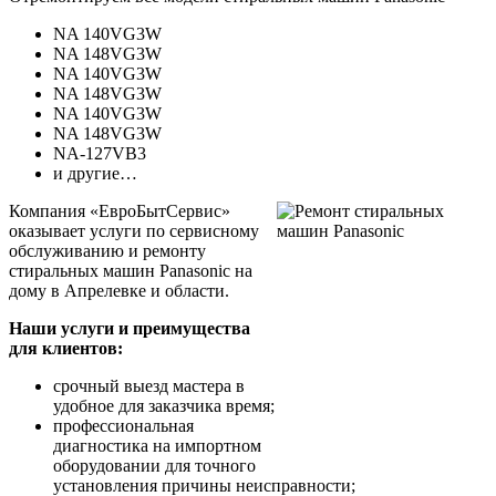
NA 140VG3W
NA 148VG3W
NA 140VG3W
NA 148VG3W
NA 140VG3W
NA 148VG3W
NA-127VB3
и другие…
Компания «ЕвроБытСервис»
оказывает услуги по сервисному
обслуживанию и ремонту
стиральных машин Panasonic на
дому в Апрелевке и области.
Наши услуги и преимущества
для клиентов:
срочный выезд мастера в
удобное для заказчика время;
профессиональная
диагностика на импортном
оборудовании для точного
установления причины неисправности;