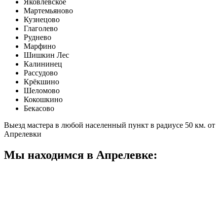
Яковлевское
Мартемьяново
Кузнецово
Глаголево
Руднево
Марфино
Шишкин Лес
Калининец
Рассудово
Крёкшино
Шеломово
Кокошкино
Бекасово
Выезд мастера в любой населенный пункт в радиусе 50 км. от
Апрелевки
Мы находимся в Апрелевке: