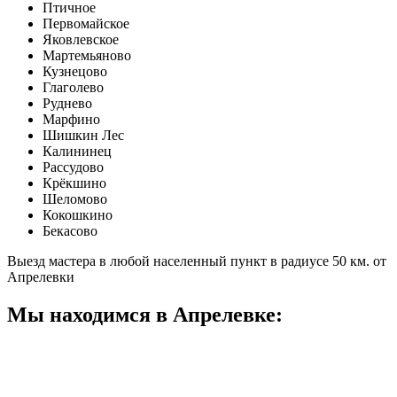
Птичное
Первомайское
Яковлевское
Мартемьяново
Кузнецово
Глаголево
Руднево
Марфино
Шишкин Лес
Калининец
Рассудово
Крёкшино
Шеломово
Кокошкино
Бекасово
Выезд мастера в любой населенный пункт в радиусе 50 км. от
Апрелевки
Мы находимся в Апрелевке: