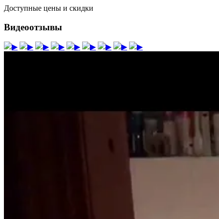
Доступные цены и скидки
Видеоотзывы
▶
▶
▶
▶
▶
▶
▶
▶
▶