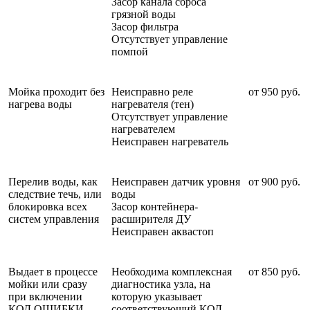
Засор канала сброса
грязной воды
Засор фильтра
Отсутствует управление
помпой
Мойка проходит без
Неисправно реле
от 950 руб.
нагрева воды
нагревателя (тен)
Отсутствует управление
нагревателем
Неисправен нагреватель
Перелив воды, как
Неисправен датчик уровня
от 900 руб.
следствие течь, или
воды
блокировка всех
Засор контейнера-
систем управления
расширителя ДУ
Неисправен аквастоп
Выдает в процессе
Необходима комплексная
от 850 руб.
мойки или сразу
диагностика узла, на
при включении
которую указывает
КОД ОШИБКИ
соответствующий КОД