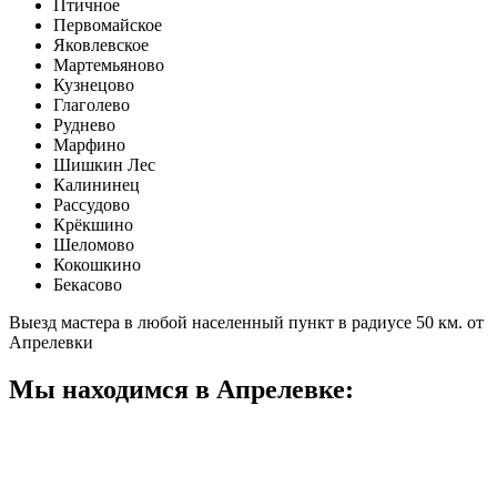
Птичное
Первомайское
Яковлевское
Мартемьяново
Кузнецово
Глаголево
Руднево
Марфино
Шишкин Лес
Калининец
Рассудово
Крёкшино
Шеломово
Кокошкино
Бекасово
Выезд мастера в любой населенный пункт в радиусе 50 км. от
Апрелевки
Мы находимся в Апрелевке: