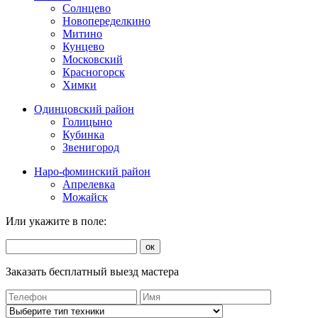
Солнцево
Новопеределкино
Митино
Кунцево
Московский
Красногорск
Химки
Одинцовский район
Голицыно
Кубинка
Звенигород
Наро-фоминский район
Апрелевка
Можайск
Или укажите в поле:
ок
Заказать бесплатный выезд мастера