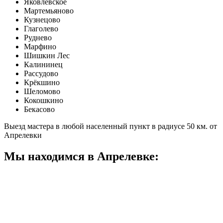
Яковлевское
Мартемьяново
Кузнецово
Глаголево
Руднево
Марфино
Шишкин Лес
Калининец
Рассудово
Крёкшино
Шеломово
Кокошкино
Бекасово
Выезд мастера в любой населенный пункт в радиусе 50 км. от
Апрелевки
Мы находимся в Апрелевке: