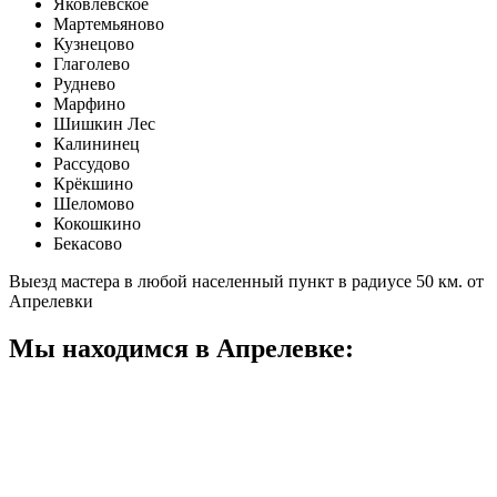
Яковлевское
Мартемьяново
Кузнецово
Глаголево
Руднево
Марфино
Шишкин Лес
Калининец
Рассудово
Крёкшино
Шеломово
Кокошкино
Бекасово
Выезд мастера в любой населенный пункт в радиусе 50 км. от
Апрелевки
Мы находимся в Апрелевке: