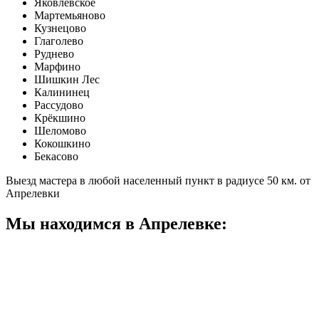
Яковлевское
Мартемьяново
Кузнецово
Глаголево
Руднево
Марфино
Шишкин Лес
Калининец
Рассудово
Крёкшино
Шеломово
Кокошкино
Бекасово
Выезд мастера в любой населенный пункт в радиусе 50 км. от
Апрелевки
Мы находимся в Апрелевке: