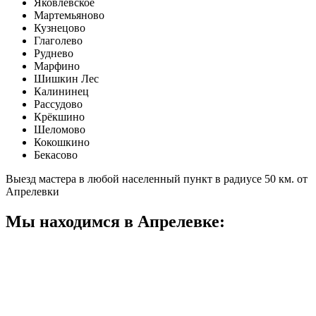
Яковлевское
Мартемьяново
Кузнецово
Глаголево
Руднево
Марфино
Шишкин Лес
Калининец
Рассудово
Крёкшино
Шеломово
Кокошкино
Бекасово
Выезд мастера в любой населенный пункт в радиусе 50 км. от
Апрелевки
Мы находимся в Апрелевке: