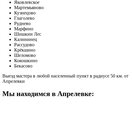
Яковлевское
Мартемьяново
Кузнецово
Глаголево
Руднево
Марфино
Шишкин Лес
Калининец
Рассудово
Крёкшино
Шеломово
Кокошкино
Бекасово
Выезд мастера в любой населенный пункт в радиусе 50 км. от
Апрелевки
Мы находимся в Апрелевке: